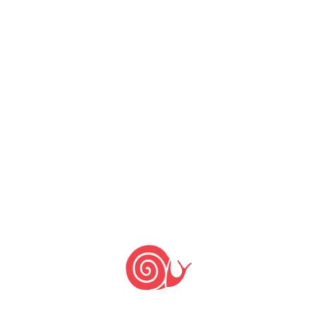
by
Slow Food Brasil
texto de Taynara Borges publicado
originalmente no site do Instituto
Socioambiental Toda a riqueza cultural
e a diversidade produtiva derivadas de
um acúmulo histórico de saberes e
vivências serão o centro da próxima
Feira de Troca de Sementes e Mudas
Tradicionais das Comunidades
Quilombolas do Vale do Ribeira, que
apresenta sua 15ª edição nos dias […]
Festa da Mandioca do