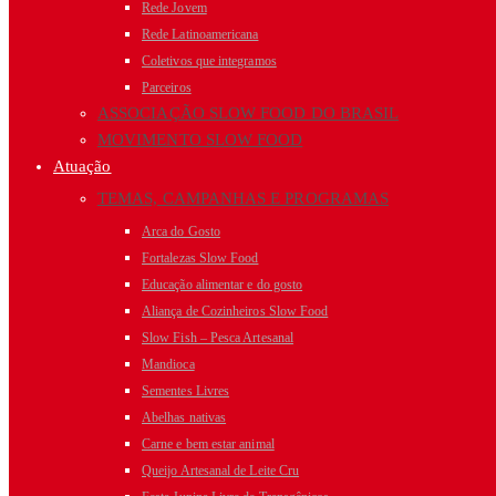
Rede Jovem
Rede Latinoamericana
Coletivos que integramos
Parceiros
ASSOCIAÇÃO SLOW FOOD DO BRASIL
MOVIMENTO SLOW FOOD
Atuação
TEMAS, CAMPANHAS E PROGRAMAS
Arca do Gosto
Fortalezas Slow Food
Educação alimentar e do gosto
Aliança de Cozinheiros Slow Food
Slow Fish – Pesca Artesanal
Mandioca
Sementes Livres
Abelhas nativas
Carne e bem estar animal
Queijo Artesanal de Leite Cru