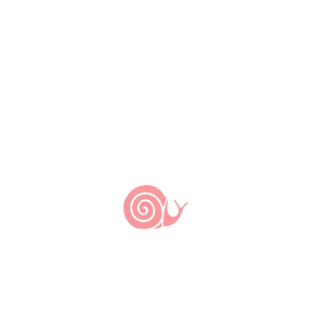
objetivo de conservar e salvaguardar a técnica
tradicional e a cultura alimentar das
comunidades de Fundo de Pasto do semiárido
baiano, que tanto alimentaram e ainda vêm
alimentando – tanto econômica quanto
culturalmente – os moradores da Caatinga ao
longo das últimas décadas.
A carne de bode manteada está entre os novos
produtos inseridos na Arca do Gosto no
contexto do
Projeto Slow Food na Defesa da
Sociobiodiversidade e da Cultura Alimentar
Baiana
. A iniciativa é fruto do convênio com o
Projeto Pró-Semiárido
, executado pela
Companhia de Desenvolvimento e Ação
Regional, ligada à
Secretaria de