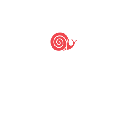
pagamentos, envio de e-mails e outros serviços
utilizados no funcionamento e gestão deste
website. Esses prestadores de serviços só
podem usar os seus dados pessoais para
realizar os serviços por nós encomendados e
conforme as nossas instruções. De nenhuma
forma estes serviços expõem ou disponibilizam
seus dados pessoais para outras finalidades ou
terceiros.
Autoridades Governamentais e outras Partes
:
poderemos ceder informações e dados
coletados através do funcionamento do site no
caso haja determinação judicial para liberação
ou divulgação dos mesmos, da parte de
autoridades governamentais ou outras partes,