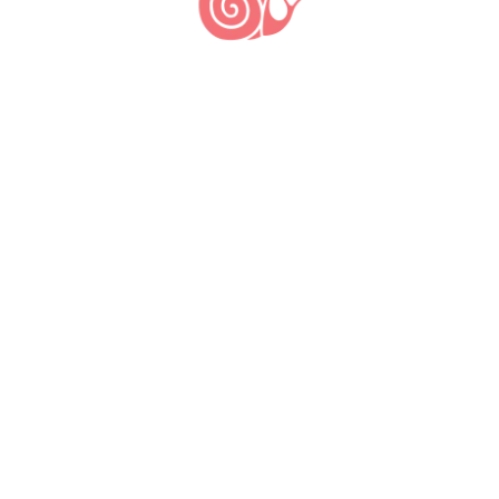
Intercâmbio de culturas
alimentares
5 de fevereiro de 2023
14 de julho de 2022
by
Nane Sampaio
Jovens do povo Tremembé da Barra do
Mundaú viajaram do litoral oeste do
Ceará até a terra indígena do povo
Tabajara do Sertão dos Inhamuns,
próximo a divisa com o estado do
Piauí, para vivenciar o
compartilhamento de experiências
culturais.