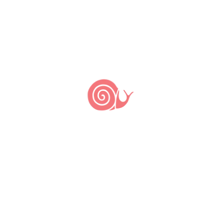
by
Comunidade Slow Food Sociobio da Mata Atlântica - V
A Festa da Mandioca do Sertão do
Ubatumirim, em Ubatuba, litoral norte
de São Paulo é uma das festas mais
tradicionais da região, que celebra a
colheita da mandioca, sua importância
para a cultura e soberania alimentar
dos povos da Costa Verde e reforça a
importância da produção de alimentos
para a permanência das comunidades
tradicionais em seus territórios.