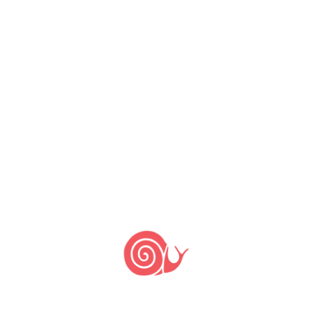
Salvador – BA
Clique para ver no mapa
Mercaf (online)
Conheça outros
produtos: