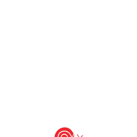
ow Food São Paulo e autora do blog "
Come-
alimento justo
alimento limpo
calma
otícias Slow Food
dos alimentos
sem stress