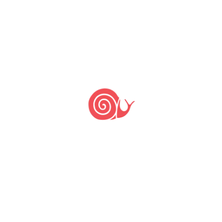
NAS VOLTAS DO CARACOL
Projeto Slow Food Indica
fortalece a agricultura
familiar baiana por meio
da comunicação
13 de janeiro de 2023
13 de janeiro de 2023
by
Alexandra Duarte
Estratégias de marketing focadas
na valorização e divulgação da
agricultura familiar baiana garantem
visibilidade às organizações produtivas