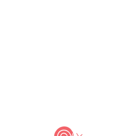
, Josibias (Tuxaua) e Sigliane. Comunidade da Ilha Michiles.
Foto
:
naldo Michiles