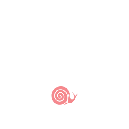
, ao lado de merendeiras e membros de
é o dia 5 de outubro para inscrever até
), promovendo o uso do fruto da juçara,
as.
ubro e os quatro vencedores serão
dia 09/11.