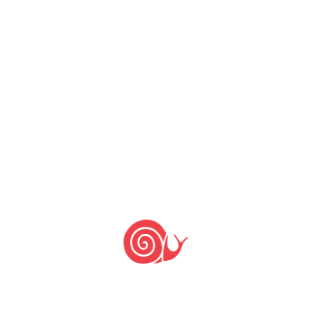
abobrinhas verdes Para o brodo (caldo
de frango) 3 talos de salsão 1 kg de
dorso do frango 4 cenouras picada
grosseiramente 1 […]
Bacalhau aromatizado
com azeite de pequi e
farofa do cerrado
8 de fevereiro de 2023
2 de fevereiro de 2015
by
Slow Food Brasil
250 gr bacalhau lombo dessalgado Sal
a gosto óleo quente qb 3 colheres de