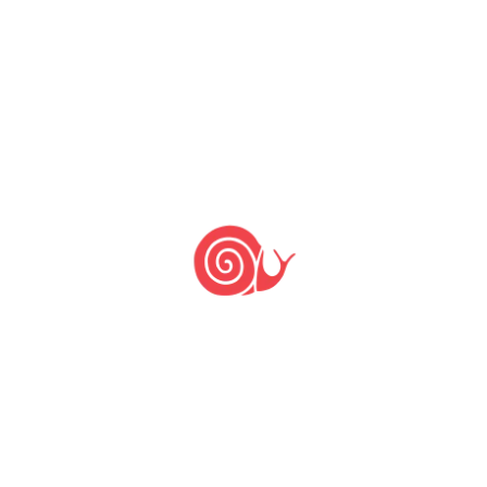
Cubu: uma receita
brasileira com muita
história!
30 de novembro de 2022
18 de fevereiro de 2022
by
Comunidade Slow Food Beagá
Broa de milho assada na folha de
bananeira é quitanda popular em
Minas Gerais com história ainda pouco
conhecida e forte presença africana e
indígena.
SF BH