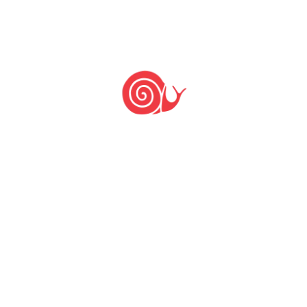
Antropologia) – UnB.
–
Diniz F, 2014. Trigo veadeiro: das câmaras
geladas da Embrapa para as lavouras de Alto
Paraíso
–
Ministério da Agricultura 2005. Informativo da
Embrapa Recursos Genéticose Biotecnologia –
Dezembro de 2005
–
Oliveira RS et al, 2011. Indicações Geográficas
(IGs): Por uma emancipação democrática da
agricultura comunitária
–
Sousa CNA, 1995. Cultivares de Trigo no Brasil.
I – Cultivares disponíveis antes de 1950.
–
Sousa CNA, Caierão E, 2014. Cultivares de Trigo
Indicadas para Cultivo no Brasil e Instituições
Criadores 1922 a 2014