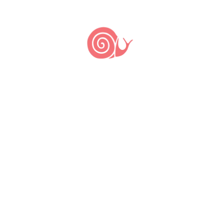
descartado.
Após a colheita, o fruto é arrancado do
pedúnculo. Com o auxílio de uma faca, a casca é
aberta, sendo realizada a separação da castanha
da casca, processo que demanda prática e
conhecimento dada a presença da substância
tóxica. Então, o maturi deve ser fervido em água,
para que tal substância se torne inativa e
consumida.
Apesar da volumosa produtividade dos
cajueiros, o maturi está cada vez mais escasso.
O elevado valor de mercado da castanha-de-caju
e do caju, ambos maduros, fez com que muitas