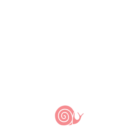
pecuaristas
familiares
denominados
“gaúchos
serranos” (entendido como ser social e não
adjetivo pátrio em referência ao Rio Grande do
Sul). Nesses campos que atingem 1.400 m de
altitude, os verões são brandos e os invernos
rigorosos, com ocorrência de geadas e mesmo
neve. O relevo é ondulado, formando campos
nativos entremeados por capões de mato, onde
há grande ocorrência de araucárias. Ainda hoje
estes campos encontram-se em grande parte
preservados, com abundância de nascentes e
água, permitindo a pecuária de corte e a