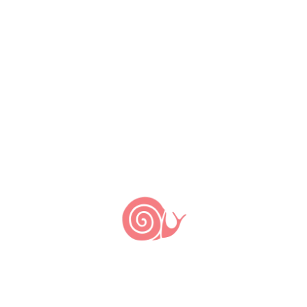
pessoais de suas vidas. Há também uma relação
de confiança bem desenvolvida, que permite
aos(as) consumidores(as) confiarem produtos
por encomenda, às vezes de maneira
personalizada, como a compra “fiada”.
As mulheres agricultoras
responsáveis pelas bancas e
venda de produtos lácteos
merecem seu destaque. Ao
ocupar estes espaços públicos,
elas são visibilizadas, assim
como fica visibilizado também
seu trabalho, função e posição
na fabricação dos queijos e outros produtos.