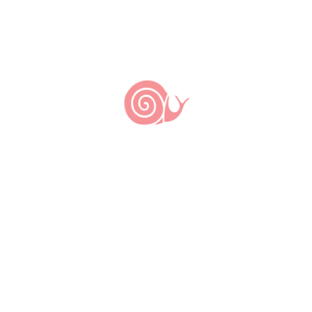
projeto para o país. Eu acho que é esse o
desafio enorme que a gente tem este ano”. E por
isso vamos acompanhar o mais de perto
possível as propostas dos candidatos e estar
ainda mais próximos dos movimentos que
lutam para levar alimento bom, limpo e justo
para todos os brasileiros.