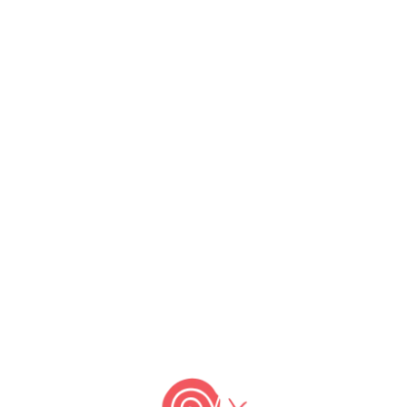
r produtores e promover seus produtos. “O
ias agricultoras, comunidades tradicionais
ara conservar seus modos de produção e
mento. É também uma forma de valorizar a
al.”, ressalta.
eguiu na condução do debate a partir de
anizações de base nos territórios, como tem
coletivos e quais os principais resultados e
etos no território baiano. Com essas
u com uma diversidade de olhares, saberes
Dois Riachões, comunidade localizada no
ém do cacau e derivados da Fortaleza do
 outros alimentos agroecológicos, o apoio