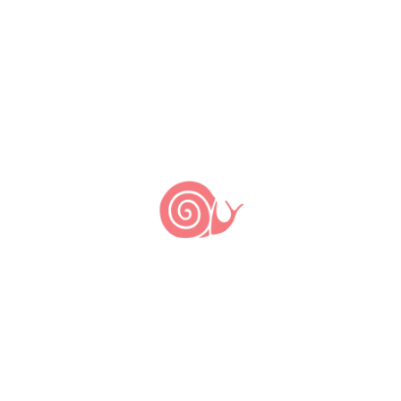
atuação. Em seguida, preenche
o
formulário
disponibilizado pelo Slow
Food e inicia o processo de
formalização. A Comunidade recebe
então o seu logo e as informações
necessárias para começar a organizar
atividades e divulgar o seu trabalho. A
equipe da
Associação Slow Food do
Brasil
, assim como os demais
membros da Rede estarão à disposição
para conversar, tirar dúvidas e ajudar
na construção do percurso de cada
grupo e de seus membros.
Veja a lista de Comunidades