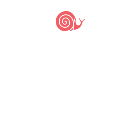
o
formulário
disponibilizado pelo Slow
Food e inicia o processo de
formalização. A Comunidade recebe
então o seu logo e as informações
necessárias para começar a organizar
atividades e divulgar o seu trabalho. A
equipe da
Associação Slow Food do
Brasil
, assim como os demais
membros da Rede estarão à disposição
para conversar, tirar dúvidas e ajudar
na construção do percurso de cada
grupo e de seus membros.
Veja a lista de Comunidades