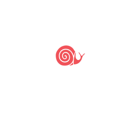
Formação de grupos de compras
(CSA) de produtos agroecológicos e
da sociobiodiversidade.
Organização de festivais e
seminários que reúnem chefs,
restaurantes, membros de
comunidades tradicionais e
produtos da sociobiodiversidade
mudando com uma filosofia Slow
Food.
Produção de conteúdo sobre
cultura e tradições alimentares.
Apoio a hortas urbanas e iniciativas
agroecológicas.
Organização de cursos e