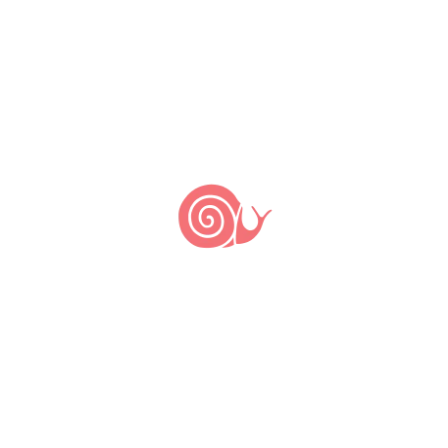
Fortalezas / Arca do Gosto / Povo
Indígena: Juruna Yudja
Porta-voz e representantes
Porta-voz: Gabriela Bonilha |
Coordenadores: Paulo César Dantas,
Amaury Juruna, Jeniffer Ferraz, Thalita
Kalix, Camila Wibbelt
Contatos
Facebook
Outras Comunidades