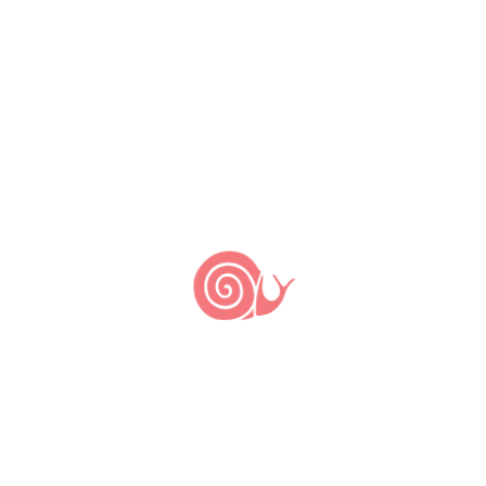
nidificar no solo. A espécie tem registro
geográfico nas regiões Sul, Sudeste e
Centro-Oeste do Brasil. No Nordeste a
espécie é encontrada na Chapada do
Araripe, uma Área de Proteção
Ambiental (APA) onde a uruçu-de-chão
encontra o lugar ideal para nidificar, ou
seja, […]
Mel de abelha Tubuna
by
alantygel
A abelha tubuna, também conhecida