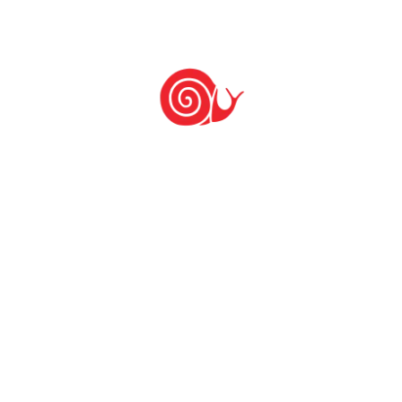
Murilo Da Silva Silva Machado Juruna
Mariana Favilla Coimbra
Karina Mendes Francisco
Laís Meneguello Bressan
TAGS:
comer é ato político
eleições 2022
voto
Deixe um comentário: