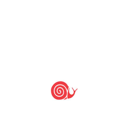
instigante, que com maestria trabalha os
ingredientes do Cerrado” –, a chef Ana Tomazoni
– para ela, representante máxima das
culinaristas, que, através da promoção de
cursos, são fundamentais para a formação de
cozinheiras e cozinheiros – e a chef Anayde Lima
– ex-proprietária do restaurante Julia
Gastronomia, pioneiro na utilização de
orgânicos em São Paulo. “Eu nunca mais comi
comida igual”, ela rememora.
Na diretoria da ASFB
– ao lado do agricultor e
extrativista de butiá Antônio dos Santos e da
pesquisadora e historiadora Gabriella Pieroni –,
pretende contribuir para que certas pautas
tenham mais incidência, como questões de