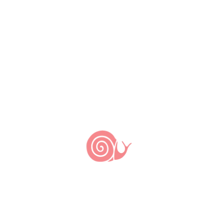
contexto sociocultural.
Um aspecto essencial das práticas de consumo
de alimentos ecológicos por meio de grupos
organizados é que o fenômeno faz necessária a
reconstituição das relações de proximidade
entre agricultores e consumidores, ensejando
formas distintas da percepção sobre alimentos,
cooperação e mercados.
Assim, o consumo de produtos agroecológicos,
mesmo que ainda de maneira tímida, vem se
colocando para o debate atual sobre
alimentação e cultura como questionador das
práticas habituais de consumo. Diferente do
produto massificado vislumbrado como mera