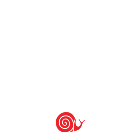
A equipe da SNE está feliz, porque se nutriu de
sonhos e de realizações. Plantou e regou
sementes (ideias), esperando obter florestas
(projetos de vida). Esta é a nossa missão
institucional. É a nossa contribuição para um
mundo melhor, mais equilibrado e mais
ecológico. É assim que entendemos e
trabalhamos a tão vistosa e pronunciada palavra
– sustentabilidade.