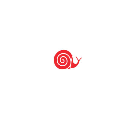
Acordo com o governo
brasileiro
20 de março de 2023
5 de julho de 2007
by
Slow Food Brasil
Em 2004 a Fundação Slow Food para
Biodiversidade assinou um acordo de
cooperação internacional com o
Ministério do Desenvolvimento Agrário
do Brasil (MDA) , para o
desenvolvimento de projetos no país
com o apoio da Secretaria de
Desenvolvimento Territorial (SDT) do
MDA. » Conheça as Fortalezas do Slow
Food no Brasil » Conheça os […]