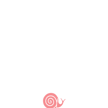
PESCADO ARTESANAL
Desafio Slow Fish 2013
6 de março de 2023
2 de outubro de 2013
by
Slow Food Brasil
Foi uma delícia receber as receitas dos
associados que atenderam ao nosso
chamado para o Desafio Slow Fish
edição Semana Santa 2013. Recebemos
05 receitas e as publicaremos na
ordem em que foram recebidas. Como
todo bom desafio estava intrínseco a
brincadeira um … DESAFIO! “Encontre o
Peixe Certo” dentro do contexto do
Desafio Slow […]