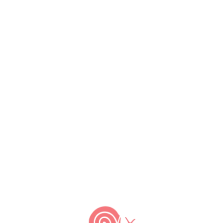
by
Slow Food Brasil
Uma discussão tem ganhado
espaço entre produtores de
alimentos, varejistas,
consumidores, e também
especialistas nesses assuntos.
Ela diz respeito à distância
percorrida pela comida desde
seu cultivo até seu derradeiro
momento no planeta – ou seja,
até a hora em que ela vai parar
3
no seu estômago – e suas
implicações. Em inglês, o termo
[…]