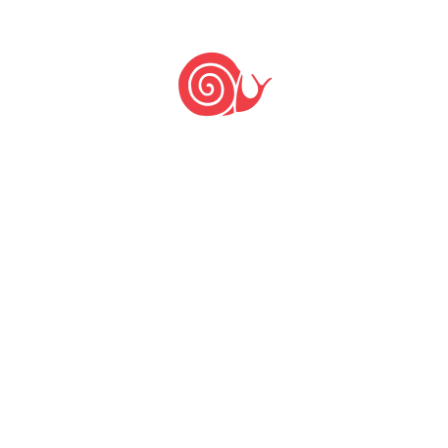
oaquim, Painel, Bom Retiro, Urupema, Bom Jardim da S
s diretamente e indiretamente 243 pessoas, conform
va Ecoserra e Centro Vianei.
le Miotto -
g.miotto@slowfoodbrasil.com
/ Responsáve