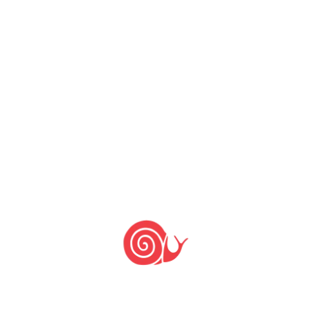
O primeiro movimento de organização dos
engenhos se deu em 2007 com a criação da
Comunidade do Alimento dos Produtores de
Farinha de Mandioca Polvilhada, através do
movimento Slow Food. A organização em Rede
se inicia no ano 2010, quando de iniciativa da
instituição CEPAGRO, através da Lei Cultura Viva
do Ministério da Cultura, criou-se o Ponto de
Cultura dos Engenhos de Farinha. Integrantes da
Rede de Engenhos também participam de outras
redes, como a Rede Ecovida de agroecologia e
se organizam em suas localidades em
cooperativas e associações. No momento, a
Rede de Engenhos de Farinha de SC voltou a se