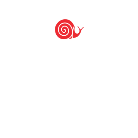
Food
18h −
Encerramento
Exposição de produtos da Arca do Gosto e das
Comunidades do Alimento
Certificado de participação
Serviço
:
Realização
: Instituto Slow Food São Paulo
Apoio
: Câmara Municipal de São Paulo –
Comissão Extraordinária Permanente do Meio
Ambiente da CMSP – gabinete do vereador
Gilberto Natalini, ABAST, COMUSAN, IDEC,
Oxfam, Instituto Kairós, Gastromotiva, Prêmio
Culturas Indígenas, Prazeres da Mesa, Escola de