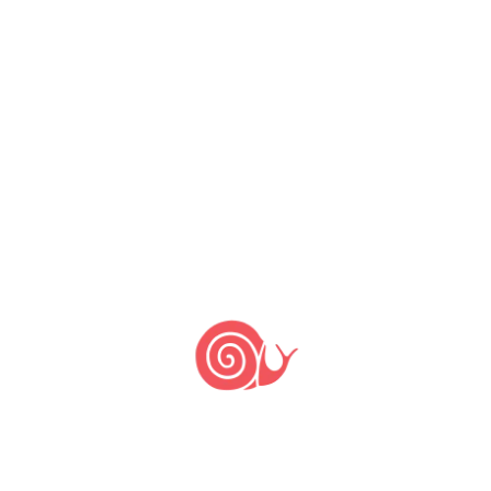
Cientistas pedem a
suspensão dos
transgênicos em todo o
mundo
6 de março de 2023
13 de junho de 2014
by
Slow Food Brasil
Transgênicos (GMO) vão embora! Carta
aberta de cientistas de todo o mundo a
todos os governos sobre os
organismos geneticamente
modificados (OGM). – Os cientistas
estão extremamente preocupados com
os perigos que os transgênicos
representam para a biodiversidade, a
segurança alimentar, a saúde humana