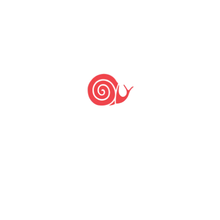
Caracol de Práticas
Educativas
8 de fevereiro de 2023
15 de julho de 2021
by
Slow Food Brasil Educação
A Comunidade Slow Food Brasil
Educação, grupo de trabalho temático
da rede brasileira do Slow Food, está
lançando seu primeiro livro de autoria
coletiva, o Caracol de Práticas
Educativas, publicado pela Associação
Slow Food Brasil com o apoio da
cooperação internacional Misereor. A
publicação é uma teia de ideias e
propostas metodológicas que resulta
de […]