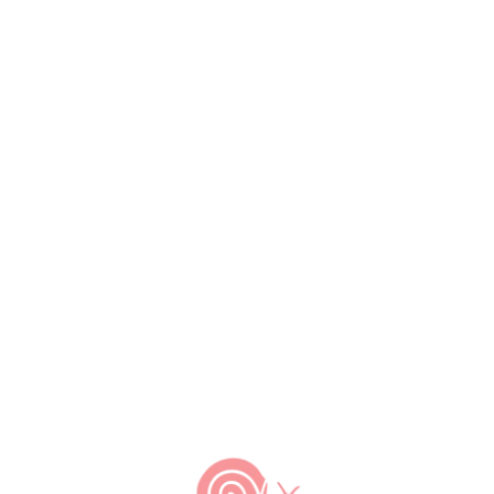
by
Slow Food Brasil
Em 2004 a Fundação Slow Food para
Biodiversidade assinou um acordo de
cooperação internacional com o
Ministério do Desenvolvimento Agrário
do Brasil (MDA) , para o
desenvolvimento de projetos no país
com o apoio da Secretaria de
Desenvolvimento Territorial (SDT) do
MDA. » Conheça as Fortalezas do Slow
Food no Brasil » Conheça os […]