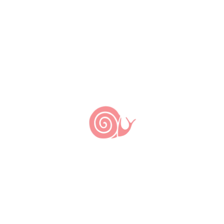
by
Slow Food Brasil
Depois de entender melhor alguns
conceitos e o impacto esperado para a
nova Política Nacional de Segurança
Alimentar e Nutricional, instituída
recentemente através do Decreto nº
7272, podemos pensar em formas de
participar de forma mais efetiva na
promoção da segurança alimentar e
nutricional no Brasil. A seguir algumas
proposições e links para materiais
importantes […]