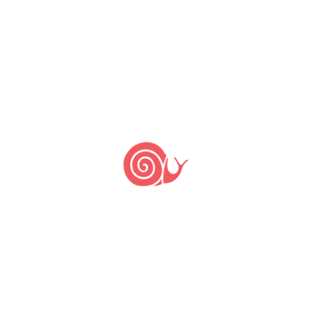
27 de junho de 2024
27 de junho de 2024
by
Nane Sampaio
A culminância das atividades
presenciais na terra do povo Tabajara
de Rajado, localizada no município de
Monsenhor Tabosa, pelo projeto
Território e Cultura Alimentar no Ceará,
confluiu com o período dos festejos
juninos e resultou num encontro
expressivo e identitário na Escola
Indígena Aba Katu. Foi um belo arraiá
de São João, a festa da […]