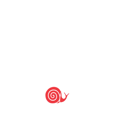
14 de março de 2023
7 de março de 2012
by
Slow Food Brasil
Veja o endereço e horário de
funcionamento das feiras orgânicas de
São Paulo, Rio de Janeiro, Brasília, Belo
Horizonte, Recife, Curitiba, Salvador,
Porto Alegre, Aracaju, Belém, Campo
Grande, Florianópolis, Fortaleza,
Goiânia, João Pessoa, Maceió, Manaus,
Natal, Porto Velho, Rio Branco, Teresina
e Vitória. Ao fazer suas compras nas
Feiras orgânicas, você consome e
estimula […]