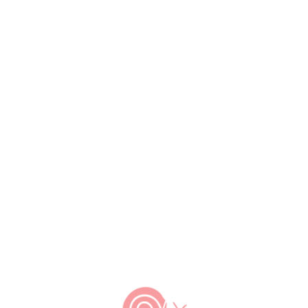
8 de fevereiro de 2023
5 de julho de 2007
by
Slow Food Brasil
Os sistemas de produção e consumo
de alimentos mais comuns nos dias de
hoje são nocivos para o planeta Terra e
seus ecossistemas, e para os seus
habitantes. O sabor, a biodiversidade, a
saúde de humanos e animais, o bem
estar e a natureza estão sob ataque
contínuo. Isto põe em risco o próprio
desejo […]