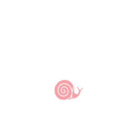
produção de alimentos
“pro gasto” na agricultura
familiar
2 de março de 2023
22 de novembro de 2007
by
Slow Food Brasil
"Olha tudo o que nós plantamos pro
nosso gasto! Não compramos quase
nada! Frango, nós criamos; queijo, nós
fazemos aqui. Esses produtos pra
comida, muito pouco nós compramos.
Açúcar, essemascavo, se faz aqui. Se
olha de poupar o quanto mais dá.
Batata, aipim… E, sabe, esses
alimentos, dá pros filhos, também. Ela
[a esposa] leva […]