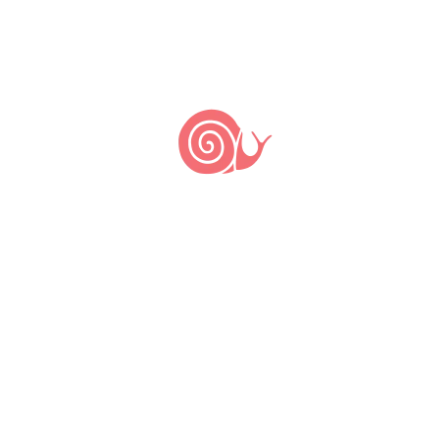
de Itaipava
8 de fevereiro de 2023
1 de agosto de 2007
by
Slow Food Brasil
Itaipava é um lugarzinho todo especial
que fica na região serrana do Estado
do Rio de Janeiro. É um distrito da
famosa Petrópolis, cidade onde fica o
Museu Imperial, ex-residência de verão
da família imperial, e a Casa de Santos
Dumont, dentre outros atrativos. Talvez
pela sua proximidade com o Rio de
Janeiro, a apenas […]