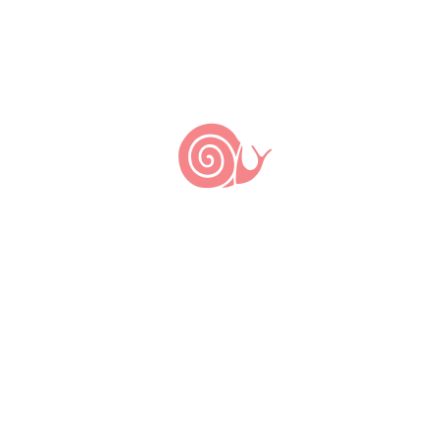
herdamos na pele e na memória os
resquícios dessa falsa liberdade, é um
dia de denúncia, reflexão e, sobretudo,
resistência. Não se trata apenas de
relembrar o passado, mas de
compreender como ele estrutura o […]