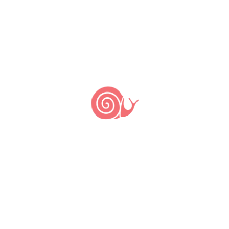
Fabacea, de hábito trepador. Possui
folhas trifolioladas, membranosas e
lisas. Apresenta pequenas flores azuis
ou brancas, que originam vagens retas,
negras, com sementes marrons.
Propaga-se pelas raízes tuberosas ou
sementes. Apesar de um de seus
nomes […]
Feijão Canapu
by
Marcelo de Podestá