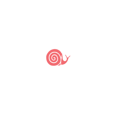
11 de abril de 2023
7 de abril de 2023
by
Associação Slow Food do Brasil
O que acha de apoiar o trabalho da
Associação Slow Food do Brasil e ainda
um dos últimos exemplares da
primeira edição do livro Arca do Gosto
no Brasil? Sim, cada pessoa que
mobilizar a inscrição de 6 novos CPFs
no programa Nota Fiscal Paulista com
doação automática para a Associação
Slow Food do Brasil, […]