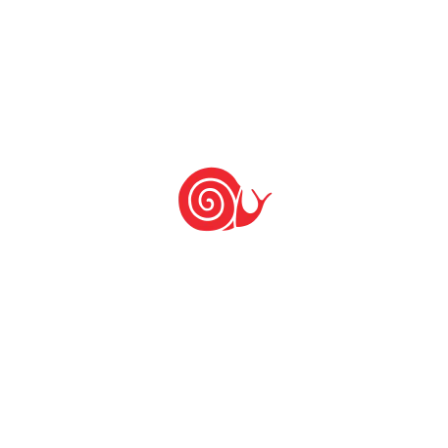
O Manual do Slow Food é uma bonita
publicação, leitura obrigatória para
quem quer ter uma visão geral do
Movimento Slow Food, dentre seu
conteúdo estão textos e imagens
sobre: a História, a Filosofia, a Missão e
a estrutura do Slow Food; informações
sobre Educação do Gosto, o Slow Food
nas Escolas, a Universidade de […]