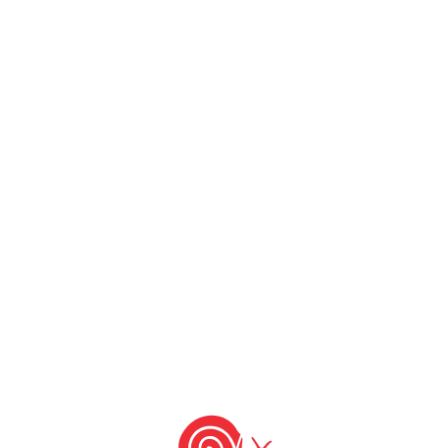
by
Slow Food Brasil
Os chefes, com a sua criatividade,
valorizam os produtos do território e
adaptam as mais antigas tradições ao
gosto dos consumidores. Graças à rede
do Terra Madre, os restaurantes são
um local onde os grandes temas do
Terra Madre são comunicados aos
consumidores. Contra o abandono das
culturas tradicionais, a padronização
dos métodos produtivos, a […]