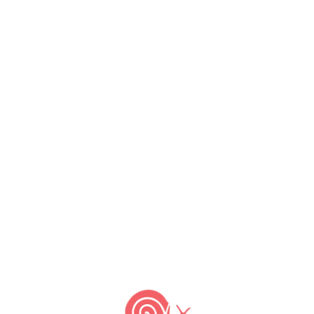
2 de fevereiro de 2023
5 de julho de 2007
by
Slow Food Brasil
Em 2001, a campanha para proteger os
queijos produzidos com leite cru foi
apresentada no evento Cheese, em Bra,
Itália. O Manifesto Slow Food em
Defesa dos Queijos de Leite Cru, foi
assinado por mais de 20.000 pessoas e
seu grande sucesso restabeleceu a
confiança e a dignidade a inúmeros
produtores de queijo no mundo […]