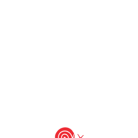
2 de fevereiro de 2023
5 de julho de 2007
by
Slow Food Brasil
Em 2001, a campanha para proteger os
queijos produzidos com leite cru foi
apresentada no evento Cheese, em Bra,
Itália. O Manifesto Slow Food em
Defesa dos Queijos de Leite Cru, foi
assinado por mais de 20.000 pessoas e
seu grande sucesso restabeleceu a
confiança e a dignidade a inúmeros
produtores de queijo no mundo […]